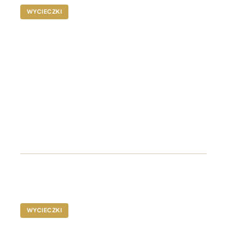
A$680-$1150
WYCIECZKI
Wycieczka do Port
Stephens
Nadmorska ucieczka od Sydney, gdzie adrenalina
spotyka spokój, a natura tworzy idealne tło dla
wyjątkowych doświadczeń.
A$680- $1150
WYCIECZKI