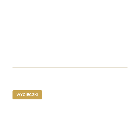
Najpiękniejsze plaże
Sydney
Poznaj słynną plażę Bondi z oszałamiającymi
widokami na wybrzeże i pysznym jedzeniem
OD A$680-$1000
WYCIECZKI