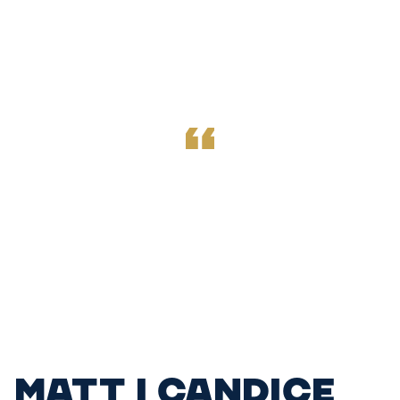
Sydney Privé oferuje prywatne, luksusowe
doświadczenia w Sydney — od
ekskluzywnych rejsów po Sydney Harbour,
przez prywatne wycieczki, po
kuratorowane doświadczenia kulinarne i
winiarskie, prowadzone z lokalną wiedzą i
osobistym podejściem.
Matt i Candice