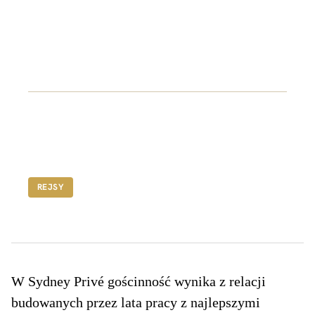
Mon Rêve
Zgodnie ze swoją nazwą „My Dream”, Mon Rêve
jest wyjątkowym luksusowym jachtem motorowym
dla tych, którzy cenią najpiękniejsze rzeczy w
życiu.
FROM A$5,495
REJSY
W Sydney Privé gościnność wynika z relacji
budowanych przez lata pracy z najlepszymi