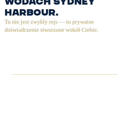
wodach Sydney
Harbour.
To nie jest zwykły rejs — to prywatne
doświadczenie stworzone wokół Ciebie.
MV Bel
MV Bel zachwyca równie mocno swoją urodą, co
wyjątkowym charakterem. Zaprojektowana w
stylu weneckiego cruisera motorowego, przenosi
gości do zupełnie innego świata. Wejście na pokład
MV Bel to doświadczenie elegancji, intymności i
ponadczasowego designu — idealne dla tych,
którzy szukają kameralnego, a jednocześnie
wyrafinowanego rejsu.