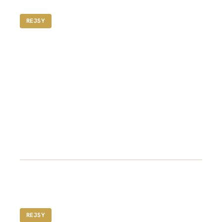
A$1,285
REJSY
The Ribbon
To nowoczesny i stylowy jacht motorowy, idealny
na kameralne spotkania lub wyrafinowany, a
jednocześnie swobodny rejs.
FROM A$3,345
REJSY