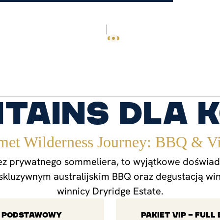
NA MIARĘ
O NAS
BLOG
KONTAKT
EN
PL
ntains dla 
et Wilderness Journey: BBQ & V
z prywatnego sommeliera, to wyjątkowe doświadc
skluzywnym australijskim BBQ oraz degustacją wi
winnicy Dryridge Estate.
T PODSTAWOWY
PAKIET VIP – FULL