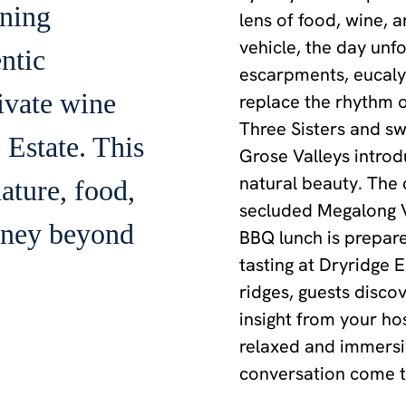
ining
lens of food, wine, 
vehicle, the day unf
ntic
escarpments, eucalyp
ivate wine
replace the rhythm of
Three Sisters and s
 Estate. This
Grose Valleys introd
natural beauty. The 
ature, food,
secluded Megalong Va
rney beyond
BBQ lunch is prepar
tasting at Dryridge
ridges, guests disco
insight from your hos
relaxed and immersi
conversation come t