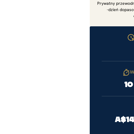
Prywatny przewodn
-dzień dopaso
W
10
A$14