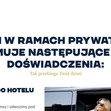
 w ramach prywat
muje następujące 
doświadczenia:
Tak przebiega Twój dzień
do hotelu
ney i odwozimy pod