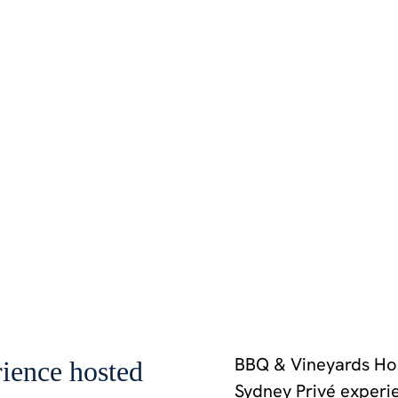
BBQ & Vineyards Hos
ience hosted
Sydney Privé experi