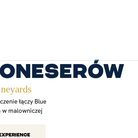
koneserów
ineyards
zenie łączy Blue
n w malowniczej
 EXPERIENCE