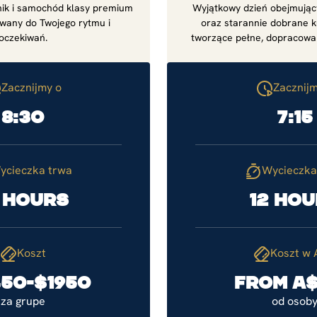
ik i samochód klasy premium
Wyjątkowy dzień obejmujący
wany do Twojego rytmu i
oraz starannie dobrane k
oczekiwań.
tworzące pełne, dopracowa
Zacznijmy o
Zacznijm
8:30
7:15
ycieczka trwa
Wycieczka
 hours
12 ho
Koszt
Koszt w
50-$1950
From A
za grupe
od osob