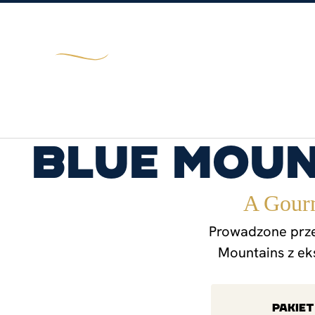
WYCIECZKI
REJSY
WAKACJE SZYTE 
Blue Mou
A Gourm
Prowadzone prze
Mountains z ek
PAKIE