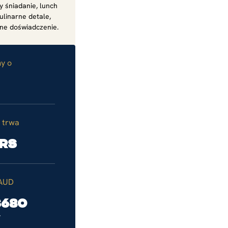
 śniadanie, lunch
ulinarne detale,
ne doświadczenie.
y o
 trwa
urs
 AUD
$680
y