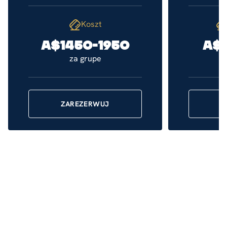
Koszt
A$1450-1950
A$
za grupe
ZAREZERWUJ
Z