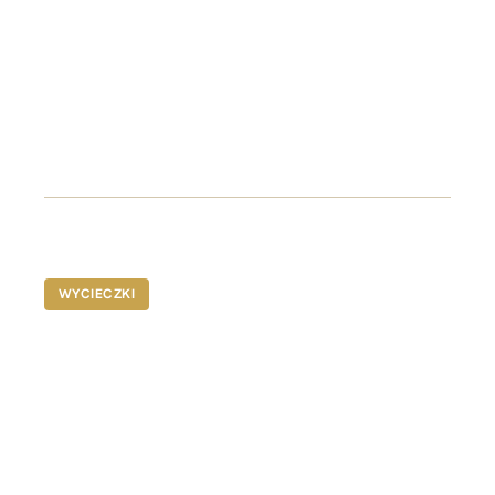
Najpiękniejsze plaże
Sydney
Poznaj słynną plażę Bondi z oszałamiającymi
widokami na wybrzeże i pysznym jedzeniem
$A1350-$1550
WYCIECZKI