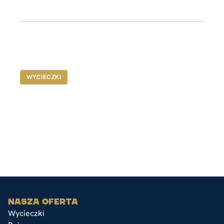
Stephens
Nadmorska ucieczka od Sydney, gdzie adrenalina
spotyka spokój, a natura tworzy idealne tło dla
wyjątkowych doświadczeń.
A$1450-$1950
WYCIECZKI
NASZA OFERTA
Wycieczki