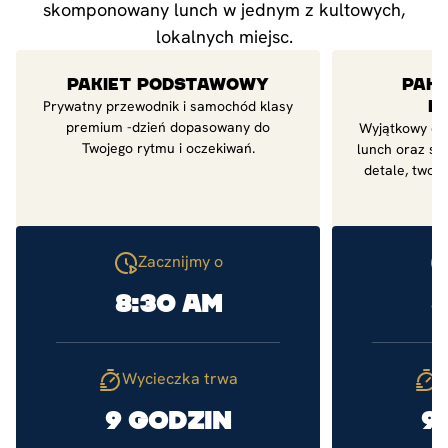
skomponowany lunch w jednym z kultowych,
lokalnych miejsc.
PAKIET PODSTAWOWY
PAKI
Prywatny przewodnik i samochód klasy
E
premium -dzień dopasowany do
Wyjątkowy dzi
Twojego rytmu i oczekiwań.
lunch oraz st
detale, twor
d
Zacznijmy o
8:30 am
8
Wycieczka trwa
W
9 godzin
9